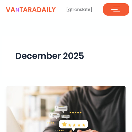
Skip
[gtranslate]
to
content
December 2025