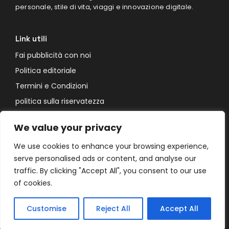
personale, stile di vita, viaggi e innovazione digitale.
Link utili
Fai pubblicità con noi
Politica editoriale
Termini e Condizioni
politica sulla riservatezza
Informativa sui cookie Informativa sui cookie
We value your privacy
Contatto
We use cookies to enhance your browsing experience,
51 Rue d'Esch-sur-Alzette, 59000 Lille, Francia
serve personalised ads or content, and analyse our
traffic. By clicking "Accept All", you consent to our use
contact@vantaradaily.com
of cookies.
+33 320 407 623
Customise
Reject All
Accept All
© 2026 VantaraDaily. Tutti i diritti riservati.