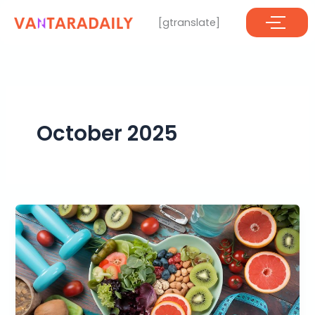
Skip
[gtranslate]
to
content
October 2025